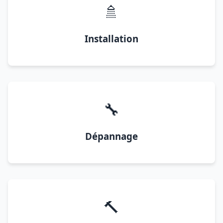
🚿
Installation
🔧
Dépannage
🔨