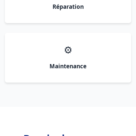
Réparation
⚙️
Maintenance