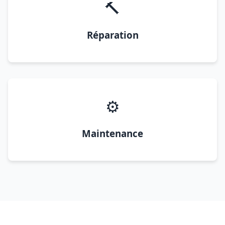
🔨
Réparation
⚙️
Maintenance