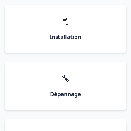
🚿
Installation
🔧
Dépannage