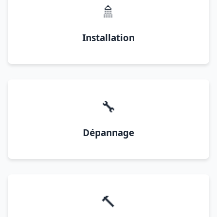
🚿
Installation
🔧
Dépannage
🔨