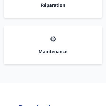
Réparation
⚙️
Maintenance