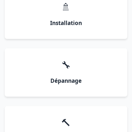
🚿
Installation
🔧
Dépannage
🔨