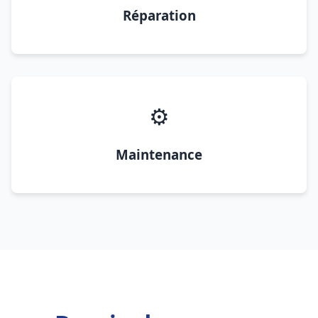
Réparation
⚙️
Maintenance