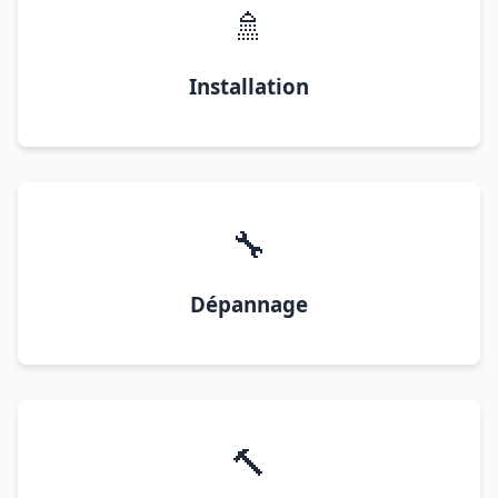
🚿
Installation
🔧
Dépannage
🔨