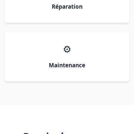
Réparation
⚙️
Maintenance