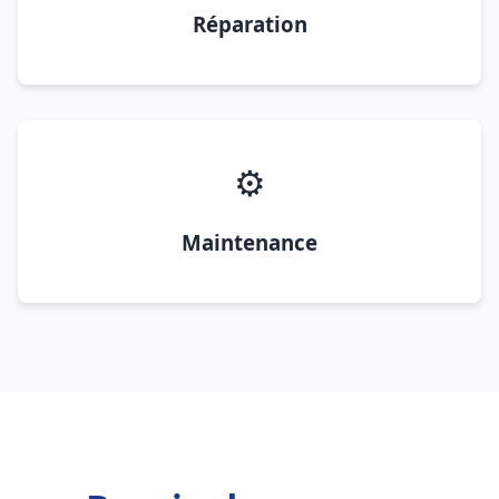
Réparation
⚙️
Maintenance