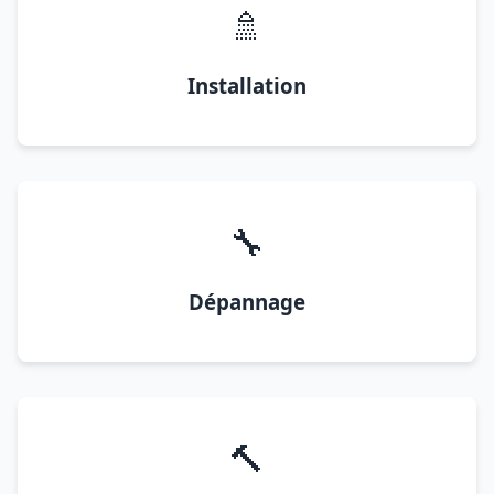
🚿
Installation
🔧
Dépannage
🔨