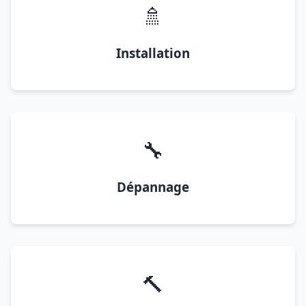
🚿
Installation
🔧
Dépannage
🔨