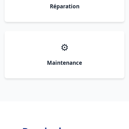
Réparation
⚙️
Maintenance