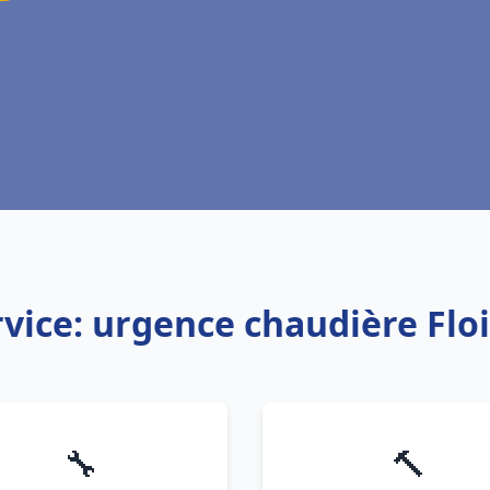
vice: urgence chaudière Flo
🔧
🔨