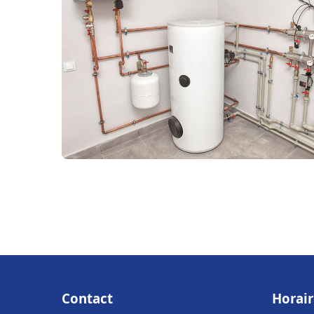
Contact
Horair