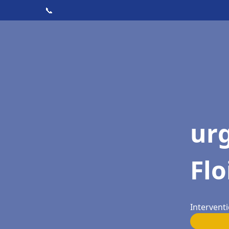
📞
ur
Flo
Interventi