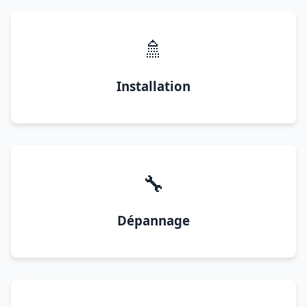
🚿
Installation
🔧
Dépannage