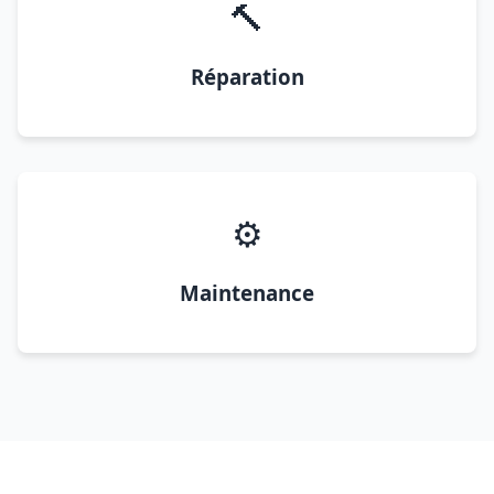
🔨
Réparation
⚙️
Maintenance