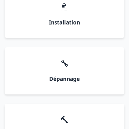
🚿
Installation
🔧
Dépannage
🔨