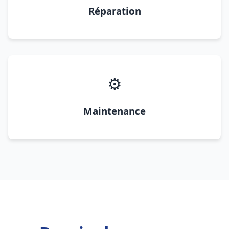
Réparation
⚙️
Maintenance