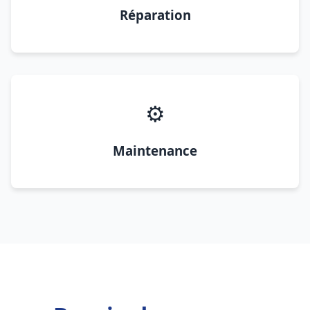
Réparation
⚙️
Maintenance