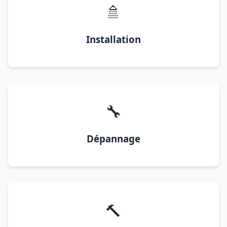
🚿
Installation
🔧
Dépannage
🔨