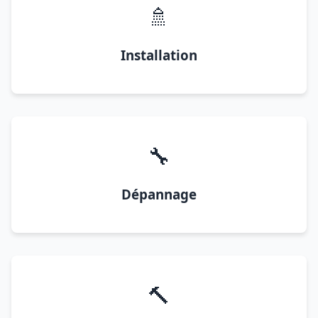
🚿
Installation
🔧
Dépannage
🔨