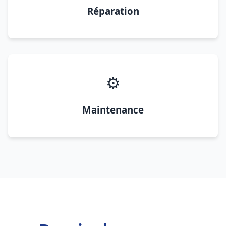
Réparation
⚙️
Maintenance