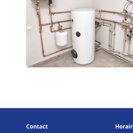
Contact
Horair