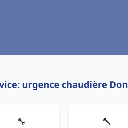
vice: urgence chaudière Do
🔧
🔨