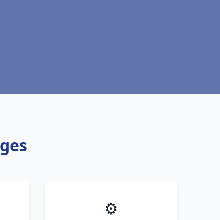
nges
⚙️