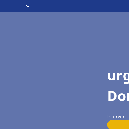
📞
ur
Do
Intervent