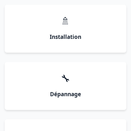
🚿
Installation
🔧
Dépannage