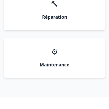
🔨
Réparation
⚙️
Maintenance