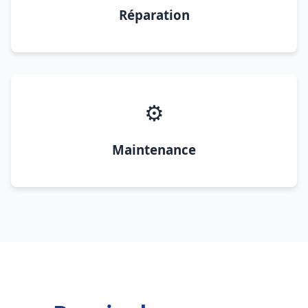
Réparation
⚙️
Maintenance