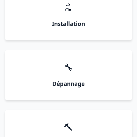
🚿
Installation
🔧
Dépannage
🔨