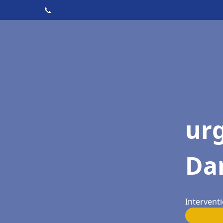
📞
ur
Da
Intervent