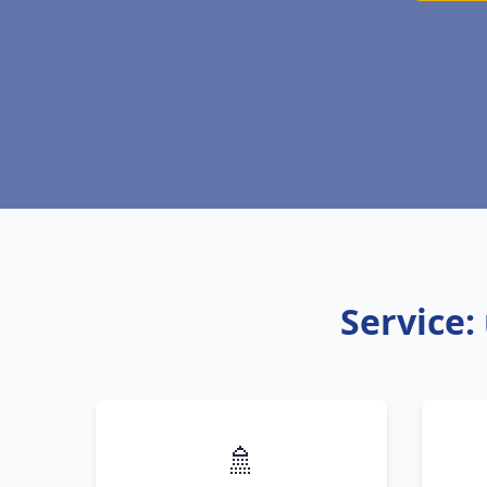
Service:
🚿