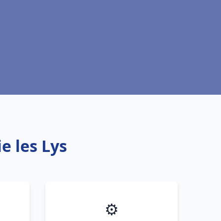
e les Lys
⚙️