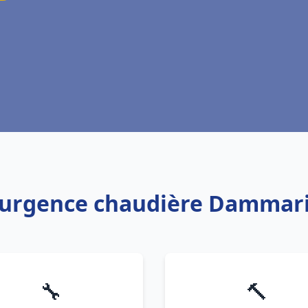
 urgence chaudière Dammari
🔧
🔨