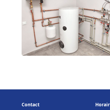
Contact
Horair