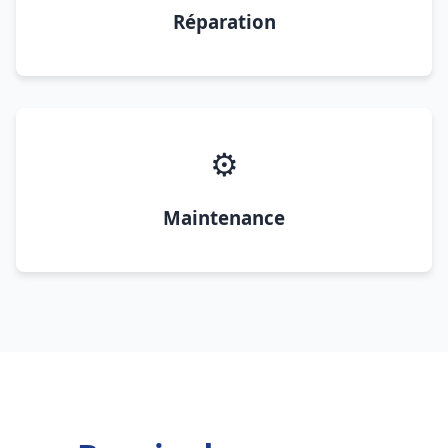
Réparation
⚙️
Maintenance