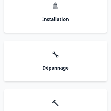
🚿
Installation
🔧
Dépannage
🔨