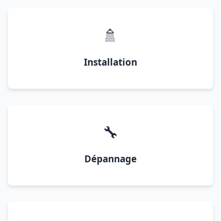
🚿
Installation
🔧
Dépannage