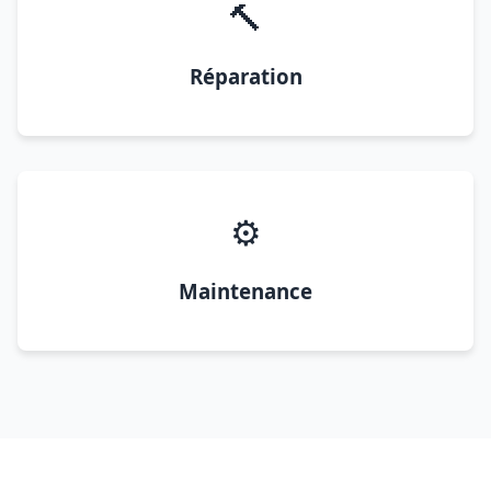
🔨
Réparation
⚙️
Maintenance