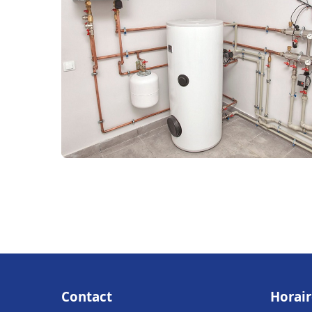
Contact
Horair