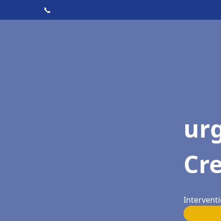
📞
ur
Cr
Interventi