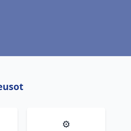
eusot
⚙️