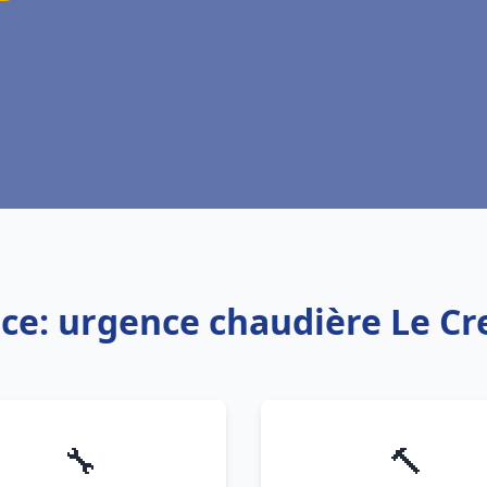
ice: urgence chaudière Le Cr
🔧
🔨