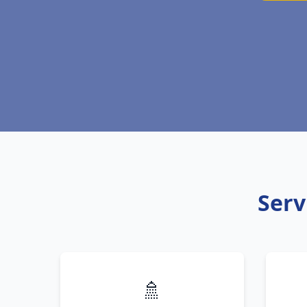
Serv
🚿