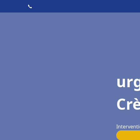
📞
ur
Cr
Interventi