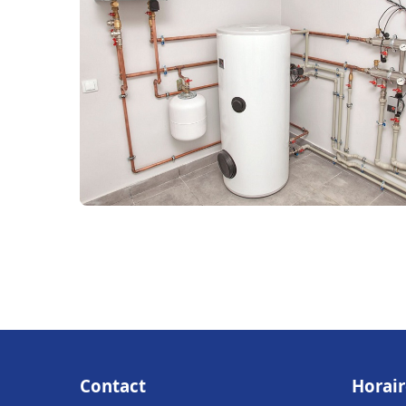
Contact
Horair