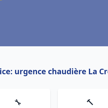
ice: urgence chaudière La C
🔧
🔨