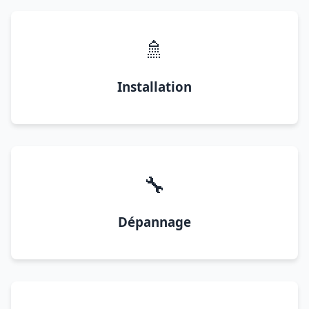
🚿
Installation
🔧
Dépannage