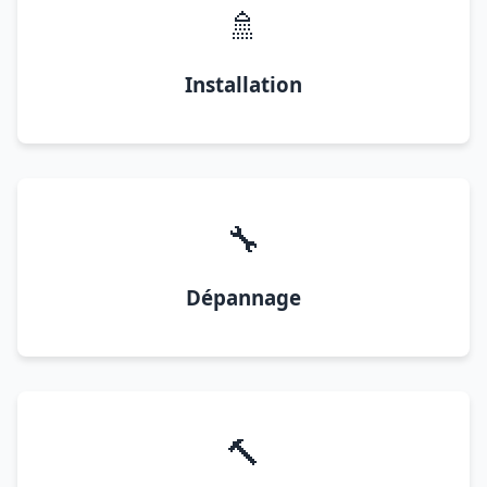
🚿
Installation
🔧
Dépannage
🔨