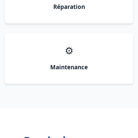
Réparation
⚙️
Maintenance