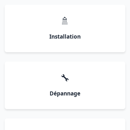
🚿
Installation
🔧
Dépannage