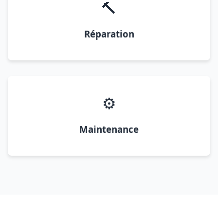
🔨
Réparation
⚙️
Maintenance