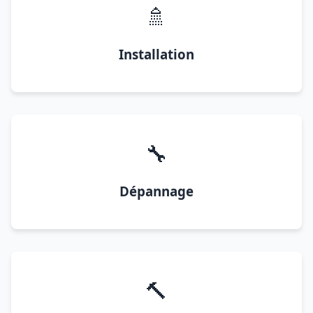
🚿
Installation
🔧
Dépannage
🔨