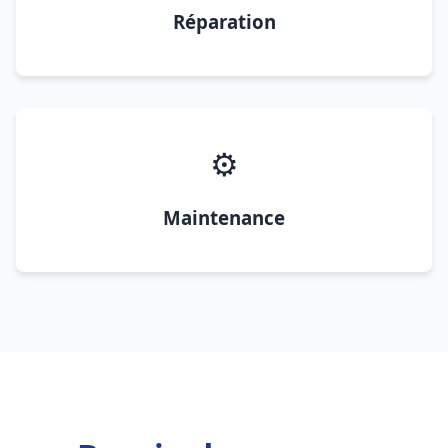
Réparation
⚙️
Maintenance