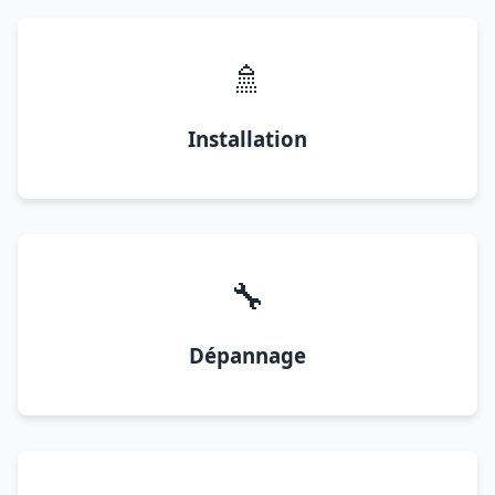
🚿
Installation
🔧
Dépannage