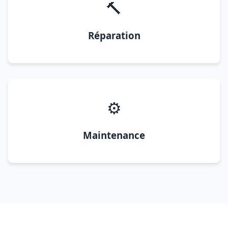
🔨
Réparation
⚙️
Maintenance