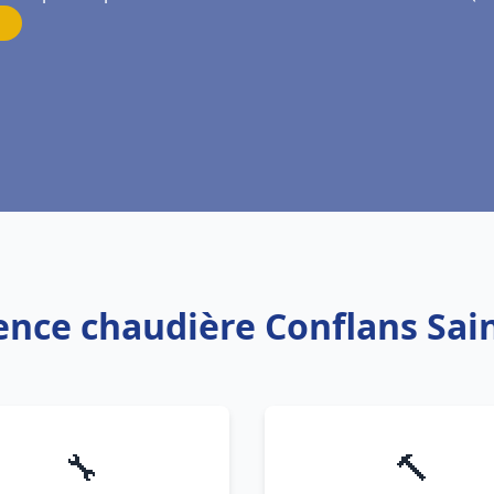
gence chaudière Conflans Sai
🔧
🔨