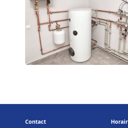
Contact
Horair