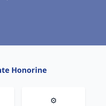
nte Honorine
⚙️