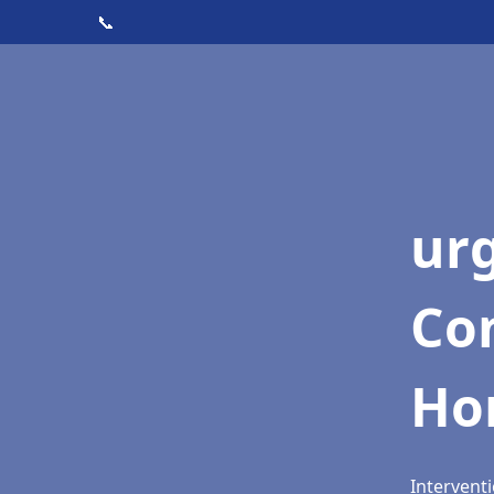
📞
ur
Con
Ho
Intervent