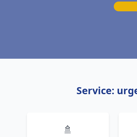
Service: ur
🚿