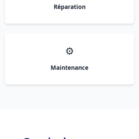
Réparation
⚙️
Maintenance