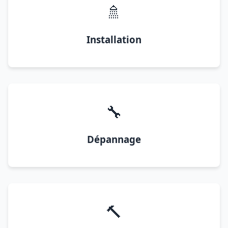
🚿
Installation
🔧
Dépannage
🔨