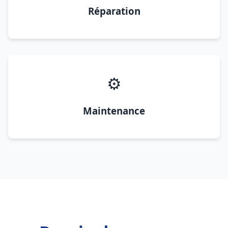
Réparation
⚙️
Maintenance