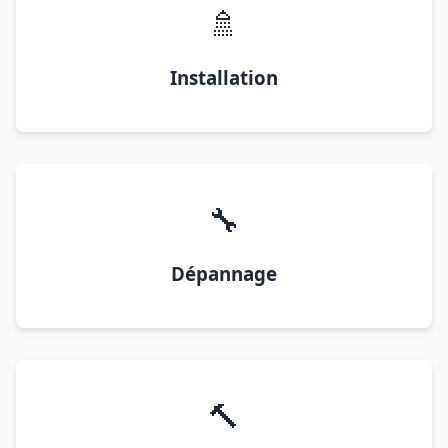
🚿
Installation
🔧
Dépannage
🔨