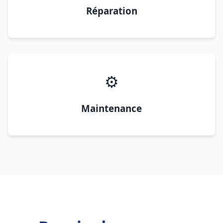
Réparation
⚙️
Maintenance