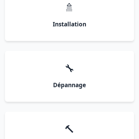
🚿
Installation
🔧
Dépannage
🔨