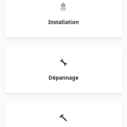
🚿
Installation
🔧
Dépannage
🔨