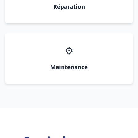
Réparation
⚙️
Maintenance