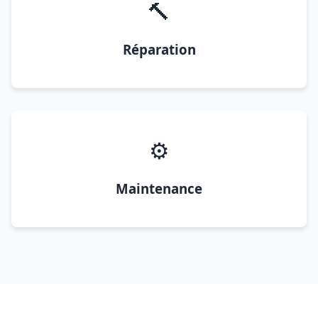
🔨
Réparation
⚙️
Maintenance