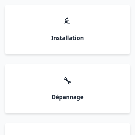
🚿
Installation
🔧
Dépannage