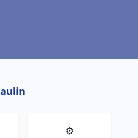
aulin
⚙️