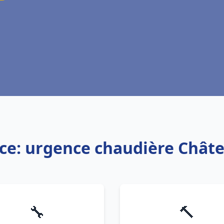
ice: urgence chaudière Châte
🔧
🔨