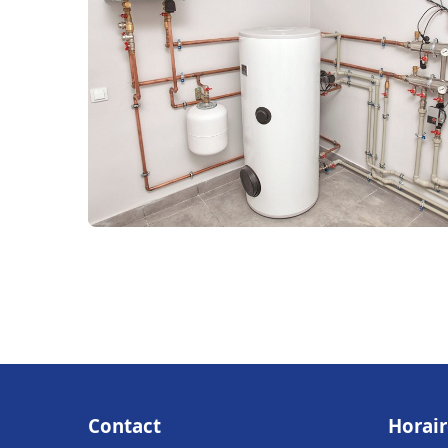
Contact
Horair