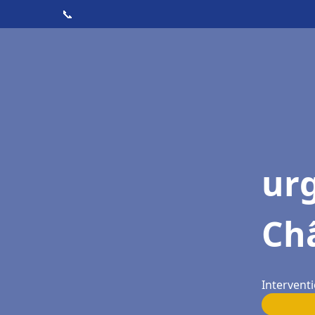
📞
ur
Ch
Interventi