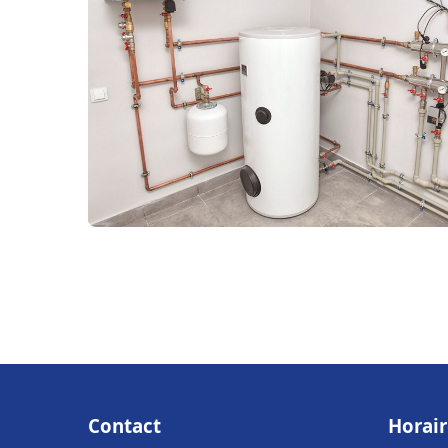
Contact
Horair