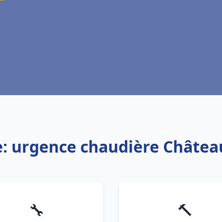
e: urgence chaudière Châte
🔧
🔨