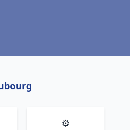
aubourg
⚙️