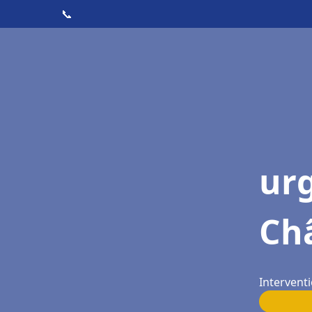
📞
ur
Ch
Intervent