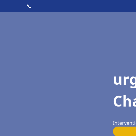
📞
ur
Cha
Interventi