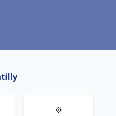
tilly
⚙️