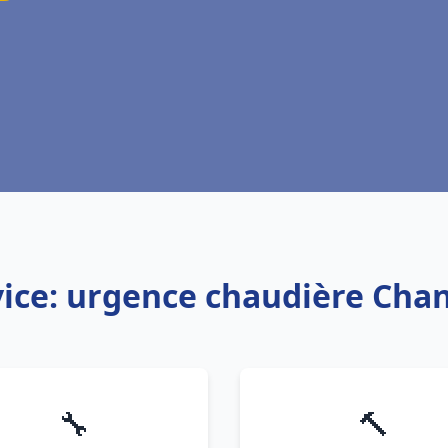
ice: urgence chaudière Chan
🔧
🔨