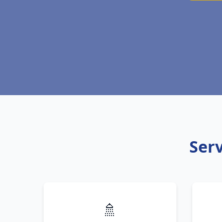
Serv
🚿