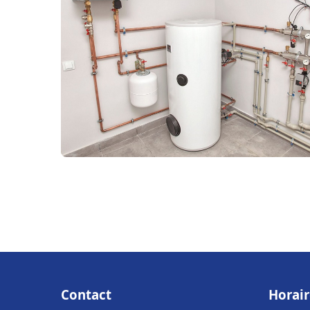
Contact
Horair