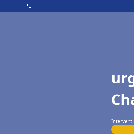
📞
ur
Ch
Intervent