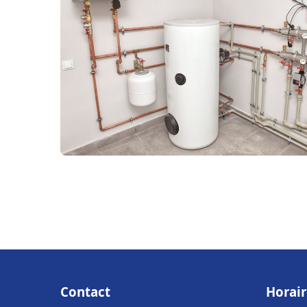
Contact
Horair