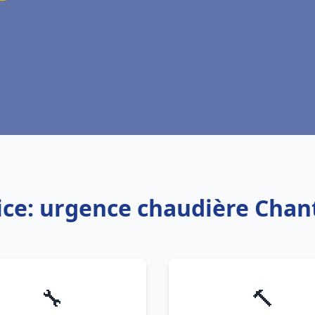
ice: urgence chaudière Chan
🔧
🔨