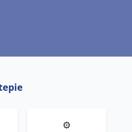
tepie
⚙️