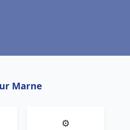
sur Marne
⚙️