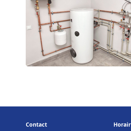
Contact
Horair