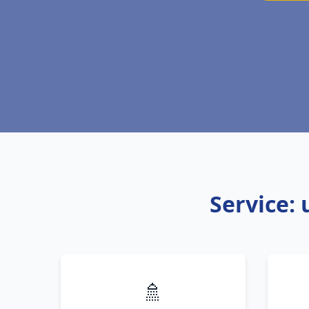
Service:
🚿