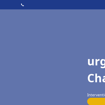
📞
ur
Ch
Intervent