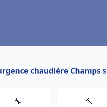
 urgence chaudière Champs 
🔧
🔨