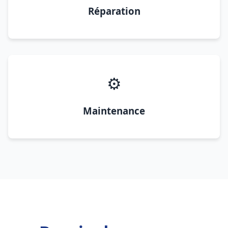
Réparation
⚙️
Maintenance