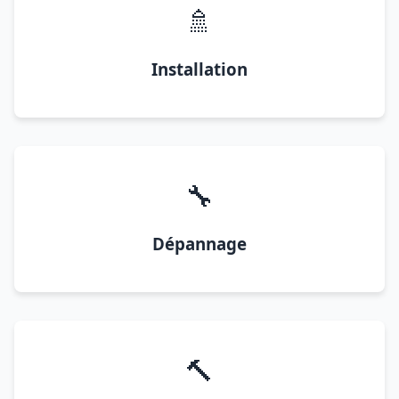
🚿
Installation
🔧
Dépannage
🔨