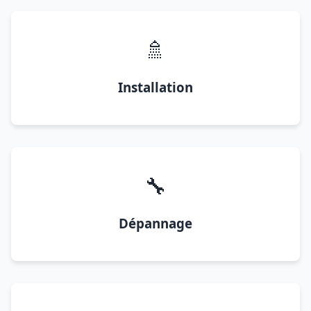
🚿
Installation
🔧
Dépannage