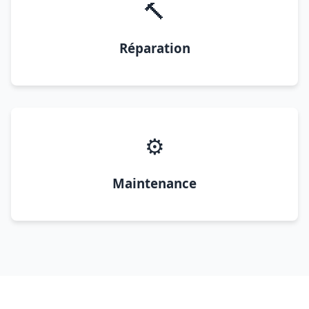
🔨
Réparation
⚙️
Maintenance