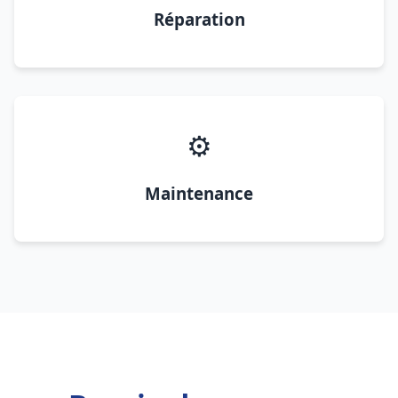
Réparation
⚙️
Maintenance