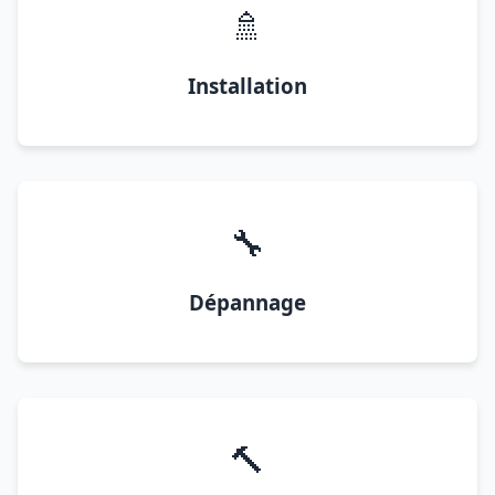
🚿
Installation
🔧
Dépannage
🔨