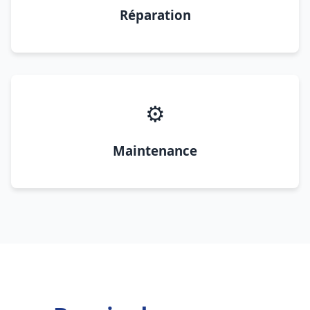
Réparation
⚙️
Maintenance