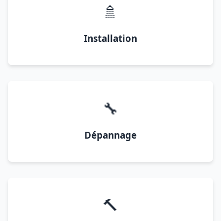
🚿
Installation
🔧
Dépannage
🔨