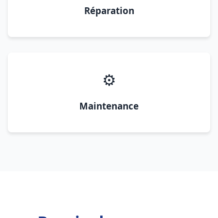
Réparation
⚙️
Maintenance