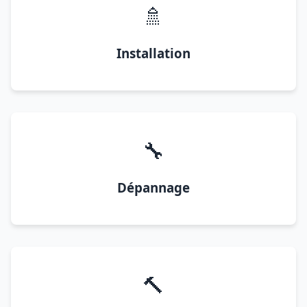
🚿
Installation
🔧
Dépannage
🔨