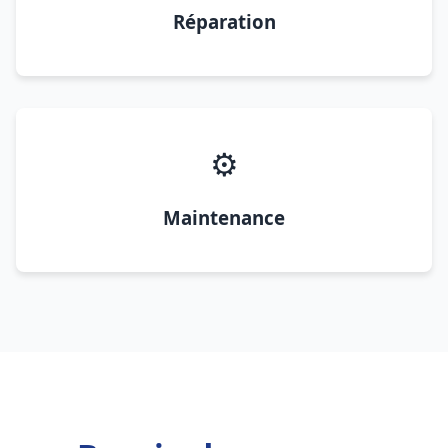
Réparation
⚙️
Maintenance