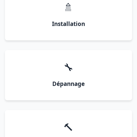
🚿
Installation
🔧
Dépannage
🔨