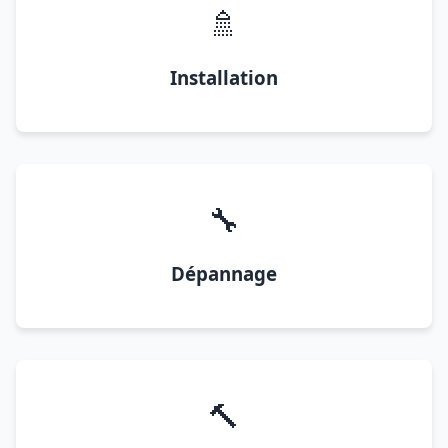
🚿
Installation
🔧
Dépannage
🔨