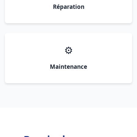
Réparation
⚙️
Maintenance