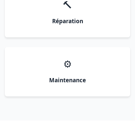
🔨
Réparation
⚙️
Maintenance