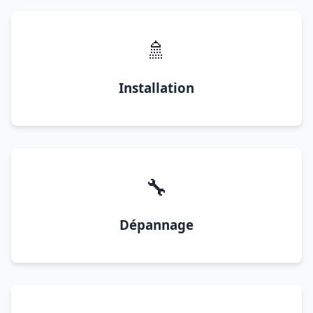
🚿
Installation
🔧
Dépannage