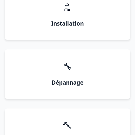
🚿
Installation
🔧
Dépannage
🔨