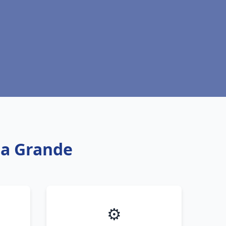
la Grande
⚙️