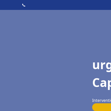
📞
ur
Cap
Interventi