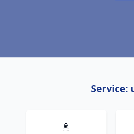
Service:
🚿