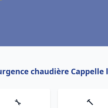
 urgence chaudière Cappelle 
🔧
🔨