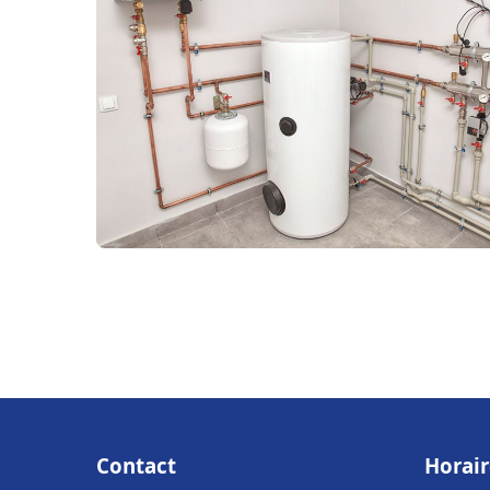
Contact
Horair