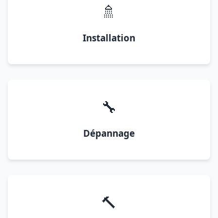
🚿
Installation
🔧
Dépannage
🔨