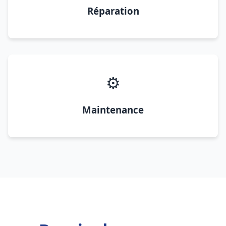
Réparation
⚙️
Maintenance