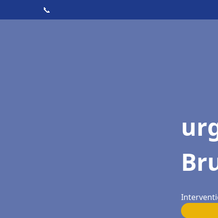
📞
ur
Br
Intervent