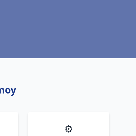
unoy
⚙️