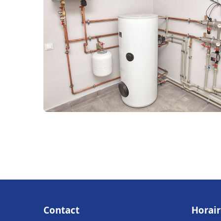
Contact
Horair