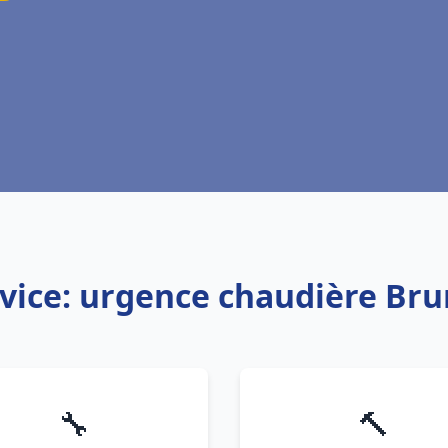
vice: urgence chaudière Br
🔧
🔨