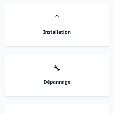
🚿
Installation
🔧
Dépannage