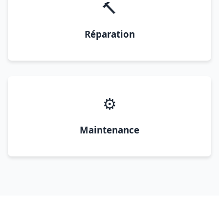
🔨
Réparation
⚙️
Maintenance