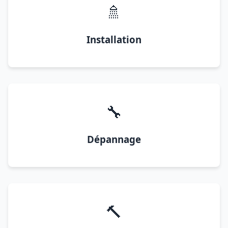
🚿
Installation
🔧
Dépannage
🔨