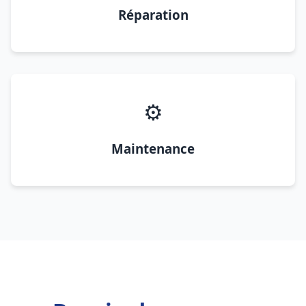
Réparation
⚙️
Maintenance